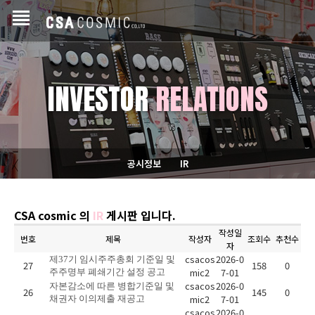
INVESTOR
RELATIONS
공시정보
IR
CSA cosmic 의
IR
게시판 입니다.
작성일
번호
제목
작성자
조회수
추천수
자
csacos
2026-0
제37기 임시주주총회 기준일 및
27
158
0
mic2
7-01
주주명부 폐쇄기간 설정 공고
csacos
2026-0
자본감소에 따른 병합기준일 및
26
145
0
mic2
7-01
채권자 이의제출 재공고
csacos
2026-0