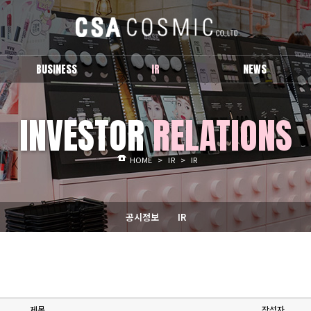
BUSINESS
IR
NEWS
브랜드 소개
공시정보
보도자료
INVESTOR
RELATIONS
IR
Activity
HOME
>
IR
>
IR
공시정보
IR
제목
작성자