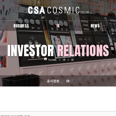
BUSINESS
IR
NEWS
브랜드 소개
공시정보
보도자료
INVESTOR
RELATIONS
IR
Activity
HOME
>
IR
>
IR
공시정보
IR