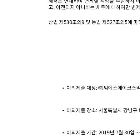
해서는 연대하여 변제할 책임을 부담하지 
고
,
이전되지 아니하는 채무에 대하여만 변
상법 제
530
조의
9
및 동법 제
527
조의
5
에 따
•
이의제출 대상
:
㈜씨에스에이코스믹
•
이의제출 장소
:
서울특별시 강남구 
•
이의제출 기간
: 2019
년
7
월
30
일
∼