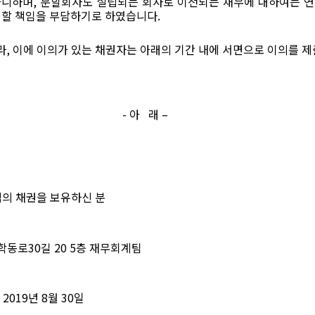
아니하며
,
분할회사도 설립되는 회사로 이전되는 채무에 대하여는 연
제할 책임을 부담하기로 하였습니다
.
라
,
이에 이의가 있는 채권자는 아래의 기간 내에 서면으로 이의를 
-
아
래
–
의 채권을 보유하신 분
학동로
30
길
20 5
층 재무회계팀
 2019
년
8
월
30
일