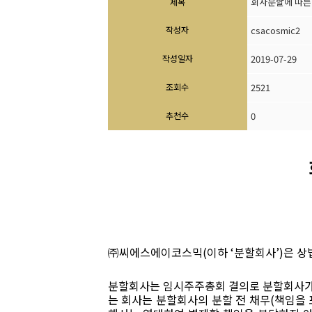
회사분할에 따른
제목
작성자
csacosmic2
작성일자
2019-07-29
조회수
2521
추천수
0
㈜씨에스에이코스믹
(
이하
‘
분할회사
’)
은 상
분할회사는 임시주주총회 결의로 분할회사가
는 회사는 분할회사의 분할 전 채무
(
책임을 