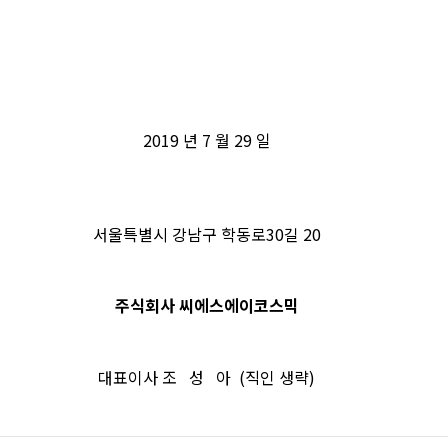
2019
년
7
월
29
일
서울특별시 강남구 학동로
30
길
20
주식회사 씨에스에이코스믹
대표이사 조
성
아
(
직인 생략
)