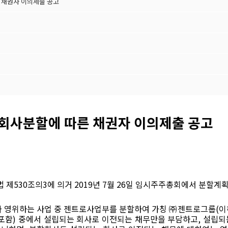
 채권자 이의제출 공고
회사분할에 따른 채권자 이의제출 공고
법 제
530
조의
3
에 의거
2019
년
7
월
26
일 임시주주총회에서 분
할계획
 영위하는 사업 중 젠트로사업부를 분할하여 가칭 ㈜젠트로그룹
(
이
포함
)
중에서 설립되는 회사로 이전되는 채무만을 부담하고
,
설립되