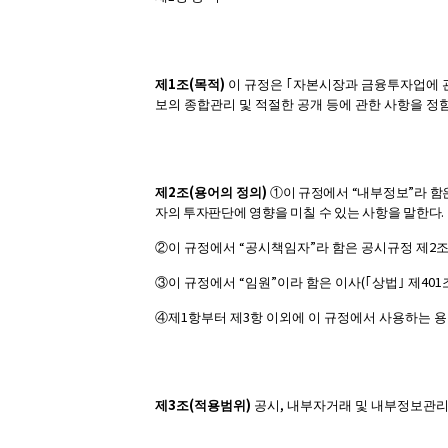
1
(
)
제
조
목적
이 규정은
｢
자본시장과 금융투자업에 
보의 종합관리 및 적절한 공개 등에 관한 사항을 정
2
(
)
“
”
제
조
용어의 정의
①
이 규정에서
내부정보
라 함
.
자의 투자판단에 영향을 미칠 수 있는 사항을 말한다
“
”
2
②
이 규정에서
공시책임자
라 함은 공시규정 제
“
”
(
401
③
이 규정에서
임원
이라 함은 이사
｢
상법
｣
제
1
3
④
제
항부터 제
항 이외에 이 규정에서 사용하는 
3
(
)
,
제
조
적용범위
공시
내부자거래 및 내부정보관리에