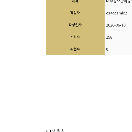
내부정보관리규
제목
작성자
csacosmic2
작성일자
2026-06-10
조회수
198
추천수
0
1
제
장 총 칙