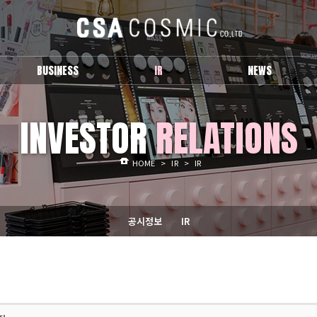
BUSINESS
IR
NEWS
브랜드 소개
공시정보
보도자료
INVESTOR
RELATIONS
IR
Activity
HOME
>
IR
>
IR
공시정보
IR