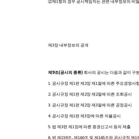
1
②
제
항의 경우 공시책임자는 관련 내부정보의 비밀
3
제
장 내부정보의 공개
9
(
)
제
조
공시의 종류
회사의 공시는 다음과 같이 구
1.
1
2
1
공시규정 제
편 제
장 제
절에 따른 주요경영사항
2.
1
2
2
공시규정 제
편 제
장 제
절에 따른 조회공시
3.
1
2
3
공시규정 제
편 제
장 제
절에 따른 공정공시
4.
1
3
공시규정 제
편 제
장에 따른 자율공시
5.
3
1
법 제
편 제
장에 따른 증권신고서 등의 제출
6.
159
,
160
165
1
법 제
조
제
조 및 제
조와 공시규정 제