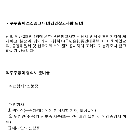
(
)
5.
주주총회 소집공고사항
경영참고사항 포함
542
4
상법 제
조의
의에 의한 경영참고사항은 당사 인터넷 홈페이지에 게
(
)
재하고 본점과 명의개서대행회사
국민은행증권대행부
에 비치하였으
,
며
금융위원회 및 한국거래소에 전자공시하여 조회가 가능하오니 참고
.
하시기 바랍니다
6.
주주총회 참석시 준비물
:
-
직접행사
신분증
-
대리행사
(
,
)
① 위임장
주주와 대리인의 인적사항 기재
도장날인
(
)
(
② 위임인
주주
의 신분증 사본
또는 인감도장 날인 시 인감증명서 첨
)
부
③ 대리인의 신분증