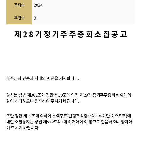
조회수
2024
추천수
0
제
2 8
기 정 기 주 주 총 회 소 집 공 고
주주님의 건승과 댁내의 평안을 기원합니다
.
당사는 상법 제
363
조와 정관 제
19
조에 의거 제
28
기 정기주주총회를 아래와
같이 개최하오니 참석하여 주시기 바랍니다
.
또한 정관 제
19
조에 의하여 소액주주
(
발행주식총수의
1%
미만 소유주주
)
에
대한 소집통지는 상법 제
542
조의
4
에 의거하여 이 공고로 갈음하오니 양지하
여 주시기 바랍니다
.