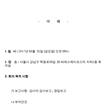
-
아
래
-
:
03
31
(
)
09
1.
일
시
2017
년
월
일
금요일
오전
시
:
30
20
1
2.
장
소
서울시 강남구 학동로
길
씨에스에이코스믹 지하
층 회
의실
3.
회의 목적 사항
.
:
,
가
보고사항
감사의 감사보고
영업보고
.
나
부의안건