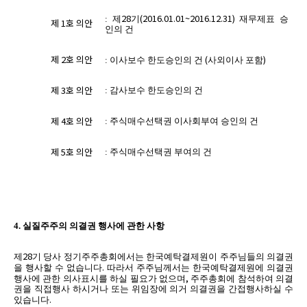
28
(2016.01.01~2016.12.31)
:
제
기
재무제표 승
제
1
호 의안
인의 건
제
2
호 의안
(
)
:
이사보수 한도승인의 건
사외이사 포함
제
3
호 의안
:
감사보수 한도승인의 건
제
4
호 의안
:
주식매수선택권 이사회부여 승인의 건
제
5
호 의안
:
주식매수선택권 부여의 건
4.
실질주주의 의결권 행사에 관한 사항
28
제
기 당사 정기주주총회에서는 한국예탁결제원이 주주님들의 의결권
.
을 행사할 수 없습니다
따라서 주주님께서는 한국예탁결제원에 의결권
,
행사에 관한 의사표시를 하실 필요가 없으며
주주총회에 참석하여 의결
권을 직접행사 하시거나 또는 위임장에 의거 의결권을 간접행사하실 수
.
있습니다