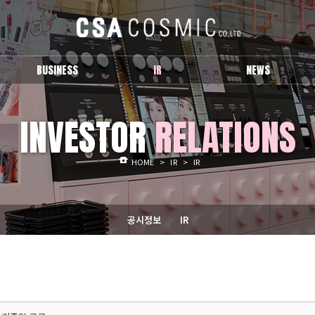
BUSINESS
IR
NEWS
브랜드 소개
공시정보
보도자료
INVESTOR
RELATIONS
IR
Activity
HOME
>
IR
>
IR
공시정보
IR