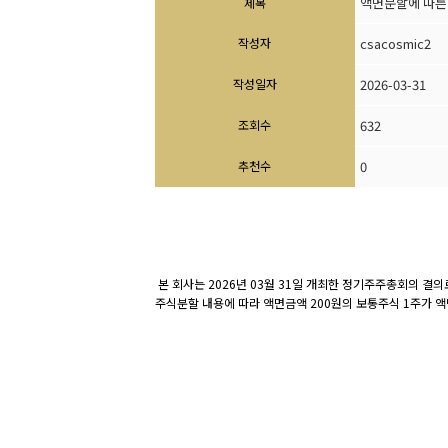
액면분할에 따른
제목
작성자
csacosmic2
작성일자
2026-03-31
조회수
632
추천수
0
본 회사는
2026
년
03
월
31
일 개최한 정기주주총회의 결의로
주식분할 내용에 따라 액면금액 200원의 보통주식 1주가 액