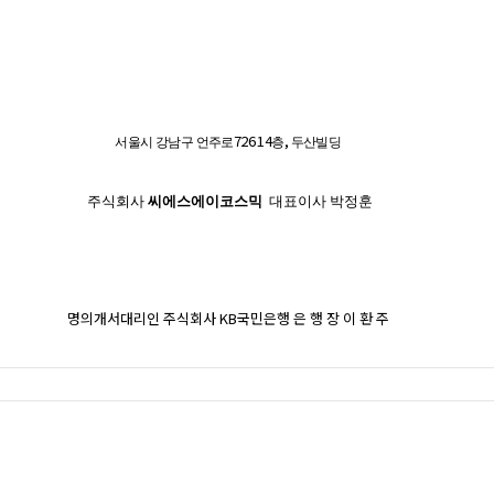
726 14
,
서울시 강남구 언주로
층
두산빌딩
주식회사
씨에스에이코스믹
대표이사
박정훈
명의개서대리인 주식회사
KB
국민은행 은 행 장 이 환 주