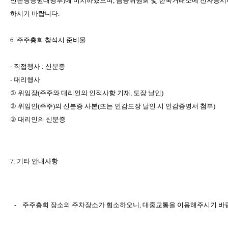
민은행증권대행부
)
에
비치하였으며
,
금융위원회
및
한국거래소에
전자공시
하시기
바랍니다
.
6.
주주총회
참석시
준비물
-
직접행사
:
신분증
-
대리행사
①
위임장
(
주주와
대리인의
인적사항
기재
,
도장
날인
)
②
위임인
(
주주
)
의
신분증
사본
(
또는
인감도장
날인
시
인감증명서
첨부
)
③
대리인의
신분증
7.
기타
안내사항
-
주주총회
장소의
주차장소가
협소하오니
,
대중교통을
이용해주시기
바