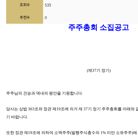
조회수
535
추천수
0
주주총회
소집공고
(
제
37
기
정기
)
주주님의
건승과
댁내의
평안을
기원합니다
.
당사는
상법
363
조와
정관
제
19
조에
의거
제
37
기
정기
주주총회를
아래와
기
바랍니다
.
또한
정관
제
19
조에
의하여
소액주주
(
발행주식총수의
1%
미만
소유주주
)
에