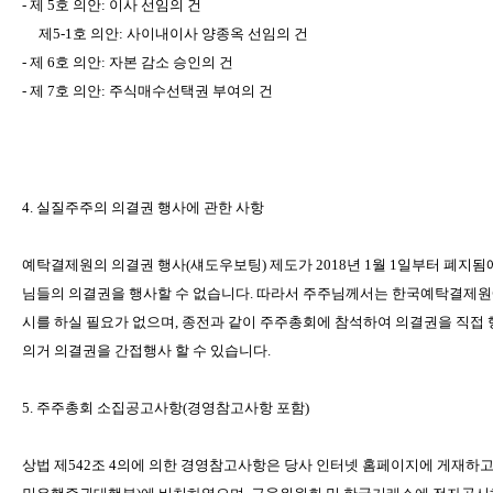
-
제
5
호
의안
:
이사
선임의
건
제
5-1
호
의안
:
사이내이사
양종옥
선임의
건
-
제
6
호
의안
:
자본
감소
승인의
건
-
제
7
호
의안
:
주식매수선택권
부여의
건
4.
실질주주의
의결권
행사에
관한
사항
예탁결제원의
의결권
행사
(
섀도우보팅
)
제도가
2018
년
1
월
1
일부터
폐지됨
님들의
의결권을
행사할
수
없습니다
.
따라서
주주님께서는
한국예탁결제원
시를
하실
필요가
없으며
,
종전과
같이
주주총회에
참석하여
의결권을
직접
의거
의결권을
간접행사
할
수
있습니다
.
5.
주주총회
소집공고사항
(
경영참고사항
포함
)
상법
제
542
조
4
의에
의한
경영참고사항은
당사
인터넷
홈페이지에
게재하