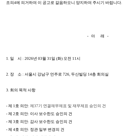
조의
4
에
의거하여
이
공고로
갈음하오니
양지하여
주시기
바랍니다
.
-
아
래
-
1.
일
시
: 2026
년
03
월
31
일
(
화
)
오전
11
시
2.
장
소
:
서울시
강남구
언주로
726,
두산빌딩
14
층
회의실
3.
회의
목적
사항
-
제
1
호
의안
:
제
37
기
연결재무제표
및
재무제표
승인의
건
-
제
2
호
의안
:
이사
보수한도
승인의
건
-
제
3
호
의안
:
감사
보수한도
승인의
건
-
제
4
호
의안
:
정관
일부
변경의
건