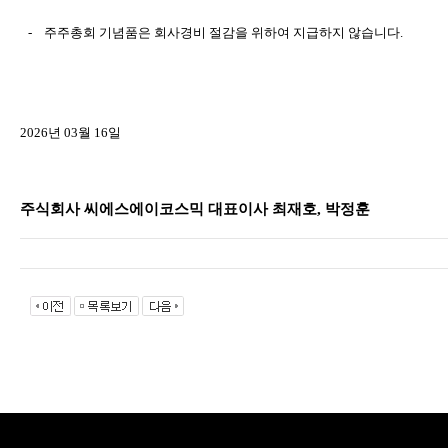
-
주주총회
기념품은
회사경비
절감을
위하여
지급하지
않습니다
.
2026
년
03
월
16
일
주식회사
씨에스에이코스믹
대표이사
최재호
,
박정훈